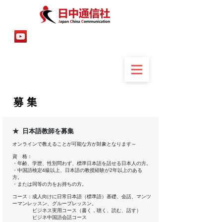
募 集
★
日本語教師を募集
オンラインで教えることが可能な方が対象となります～
資 格：
・年齢、学歴、性別問わず、標準日本語を話せる日本人の方。
・中国語検定4級以上、日本語の教授経験が2年以上のある
方。
・または同等の力をお持ちの方。
コース：成人向けに日常日本語（標準語）基礎、会話、マンツ
ーマンレッスン、グループレッスン。
ビジネス実用コース（書く，聴く、読む、話す）
ビジネ中国語会話コース