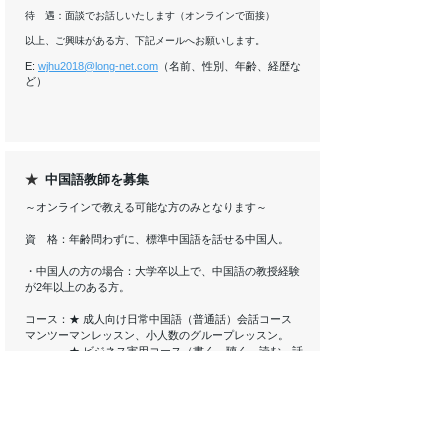
待 遇：面談でお話しいたします（オンラインで面接）
以上、ご興味がある方、下記メールへお願いします。
E:
wjhu2018@long-net.com
（名前、性別、年齢、経歴な
ど）
★
中国語教師を募集
～オンラインで教える可能な方のみとなります～
資 格：年齢問わずに、標準中国語を話せる中国人。
・中国人の方の場合：大学卒以上で、中国語の教授経験
が2年以上のある方。
コース：★ 成人向け日常中国語（普通話）会話コース
マンツーマンレッスン、小人数のグループレッスン。
★ ビジネス実用コース（書く、聴く、読む、話
す）
★ ビジネス中国語会話コース
待 遇：面談（オンラインで面接）
以上、ご興味がある方、下記メールへお願いします。